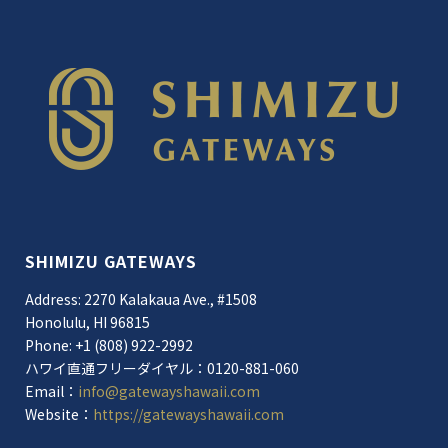
SHIMIZU GATEWAYS
Address: 2270 Kalakaua Ave., #1508
Honolulu, HI 96815
Phone: +1 (808) 922-2992
ハワイ直通フリーダイヤル：0120-881-060
Email：
info@gatewayshawaii.com
Website：
https://gatewayshawaii.com