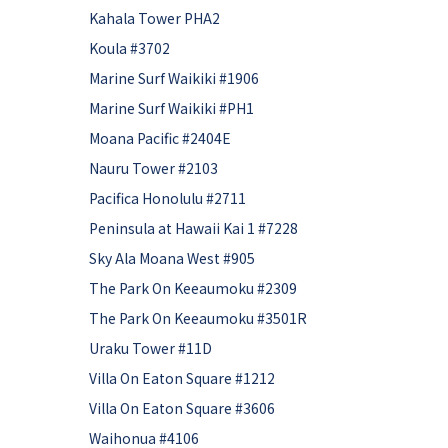
Kahala Tower PHA2
Koula #3702
Marine Surf Waikiki #1906
Marine Surf Waikiki #PH1
Moana Pacific #2404E
Nauru Tower #2103
Pacifica Honolulu #2711
Peninsula at Hawaii Kai 1 #7228
Sky Ala Moana West #905
The Park On Keeaumoku #2309
The Park On Keeaumoku #3501R
Uraku Tower #11D
Villa On Eaton Square #1212
Villa On Eaton Square #3606
Waihonua #4106