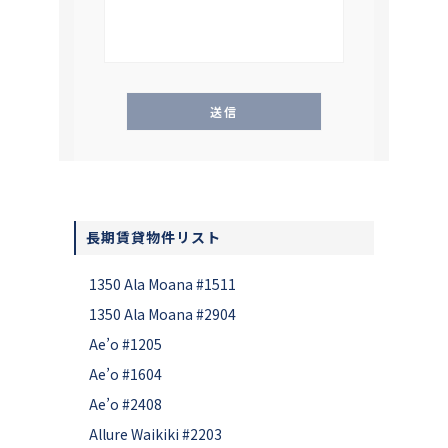
長期賃貸物件リスト
1350 Ala Moana #1511
1350 Ala Moana #2904
Ae’o #1205
Ae’o #1604
Ae’o #2408
Allure Waikiki #2203