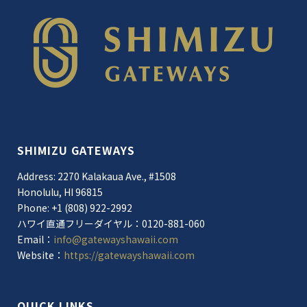
SHIMIZU GATEWAYS
Address: 2270 Kalakaua Ave., #1508
Honolulu, HI 96815
Phone: +1 (808) 922-2992
ハワイ直通フリーダイヤル：0120-881-060
Email：
info@gatewayshawaii.com
Website：
https://gatewayshawaii.com
QUICK LINKS