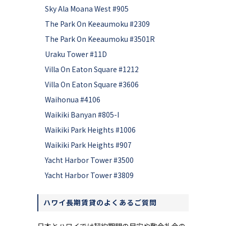
Sky Ala Moana West #905
The Park On Keeaumoku #2309
The Park On Keeaumoku #3501R
Uraku Tower #11D
Villa On Eaton Square #1212
Villa On Eaton Square #3606
Waihonua #4106
Waikiki Banyan #805-I
Waikiki Park Heights #1006
Waikiki Park Heights #907
Yacht Harbor Tower #3500
Yacht Harbor Tower #3809
ハワイ長期賃貸のよくあるご質問