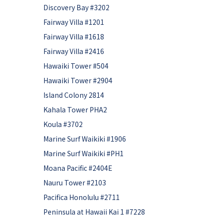
Discovery Bay #3202
Fairway Villa #1201
Fairway Villa #1618
Fairway Villa #2416
Hawaiki Tower #504
Hawaiki Tower #2904
Island Colony 2814
Kahala Tower PHA2
Koula #3702
Marine Surf Waikiki #1906
Marine Surf Waikiki #PH1
Moana Pacific #2404E
Nauru Tower #2103
Pacifica Honolulu #2711
Peninsula at Hawaii Kai 1 #7228