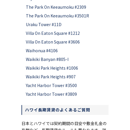
The Park On Keeaumoku #2309
The Park On Keeaumoku #3501R
Uraku Tower #11D
Villa On Eaton Square #1212
Villa On Eaton Square #3606
Waihonua #4106
Waikiki Banyan #805-I
Waikiki Park Heights #1006
Waikiki Park Heights #907
Yacht Harbor Tower #3500
Yacht Harbor Tower #3809
ハワイ長期賃貸のよくあるご質問
日本とハワイでは契約期間の目安や敷金礼金の