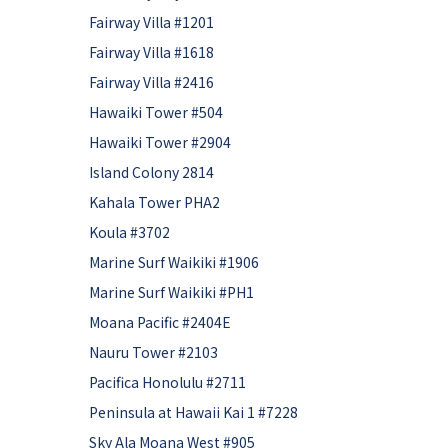
Fairway Villa #1201
Fairway Villa #1618
Fairway Villa #2416
Hawaiki Tower #504
Hawaiki Tower #2904
Island Colony 2814
Kahala Tower PHA2
Koula #3702
Marine Surf Waikiki #1906
Marine Surf Waikiki #PH1
Moana Pacific #2404E
Nauru Tower #2103
Pacifica Honolulu #2711
Peninsula at Hawaii Kai 1 #7228
Sky Ala Moana West #905