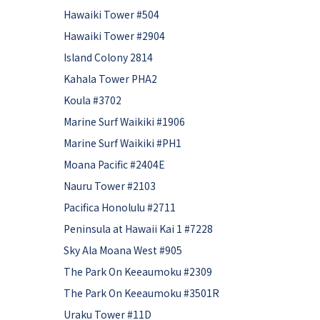
Hawaiki Tower #504
Hawaiki Tower #2904
Island Colony 2814
Kahala Tower PHA2
Koula #3702
Marine Surf Waikiki #1906
Marine Surf Waikiki #PH1
Moana Pacific #2404E
Nauru Tower #2103
Pacifica Honolulu #2711
Peninsula at Hawaii Kai 1 #7228
Sky Ala Moana West #905
The Park On Keeaumoku #2309
The Park On Keeaumoku #3501R
Uraku Tower #11D