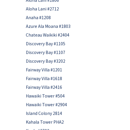
Aloha Lani #1806
Aloha Lani #2712
Anaha #1208
Azure Ala Moana #1803
Chateau Waikiki #2404
Discovery Bay #1105
Discovery Bay #1107
Discovery Bay #3202
Fairway Villa #1201
Fairway Villa #1618
Fairway Villa #2416
Hawaiki Tower #504
Hawaiki Tower #2904
Island Colony 2814
Kahala Tower PHA2