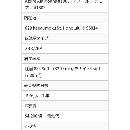
Azure Ala Moana #1803 | アズール アラモ
アナ #1803
所在地
629 Keeaumoku St. Honolulu HI 96814
お部屋タイプ
2BR/2BA
居住面積
住居 884 Sqft （82.13m²)/ ラナイ 84 sqft
(7.80m²)
最低契約日数
６か月、１年
お家賃
$4,200/月＋電気代
その他