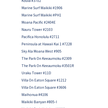
Koula #3702
Marine Surf Waikiki #1906
Marine Surf Waikiki #PH1
Moana Pacific #2404E
Nauru Tower #2103
Pacifica Honolulu #2711
Peninsula at Hawaii Kai 1 #7228
Sky Ala Moana West #905
The Park On Keeaumoku #2309
The Park On Keeaumoku #3501R
Uraku Tower #11D
Villa On Eaton Square #1212
Villa On Eaton Square #3606
Waihonua #4106
Waikiki Banyan #805-I