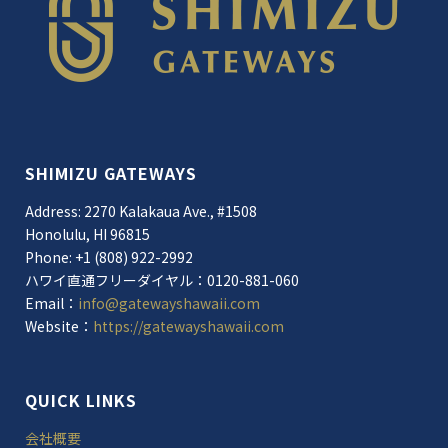
SHIMIZU GATEWAYS
Address: 2270 Kalakaua Ave., #1508
Honolulu, HI 96815
Phone: +1 (808) 922-2992
ハワイ直通フリーダイヤル：0120-881-060
Email：
info@gatewayshawaii.com
Website：
https://gatewayshawaii.com
QUICK LINKS
会社概要